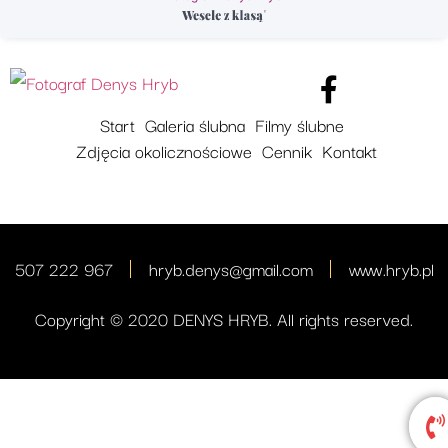
Start
Galeria ślubna
Filmy ślubne
Zdjęcia okolicznościowe
Cennik
Kontakt
507 222 967
hryb.denys@gmail.com
www.hryb.pl
Copyright © 2020 DENYS HRYB. All rights reserved.