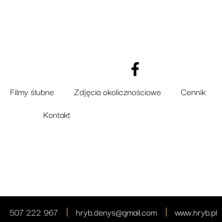
Filmy ślubne
Zdjęcia okolicznościowe
Cennik
Kontakt
507 222 967
hryb.denys@gmail.com
www.hryb.pl